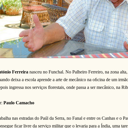
tónio Ferreira
nasceu no Funchal. No Palheiro Ferreiro, na zona alt
ando deixa a escola aprende a arte de mecânico na oﬁcina de um irmão
pois ingressa nos serviços ﬂorestais, onde passa a ser mecânico, na Rib
r:
Paulo Camacho
abalha nas estradas do Paúl da Serra, no Fanal e entre os Canhas e o Pa
nsegue ﬁcar livre da serviço militar que o levaria para a Índia, uma tar