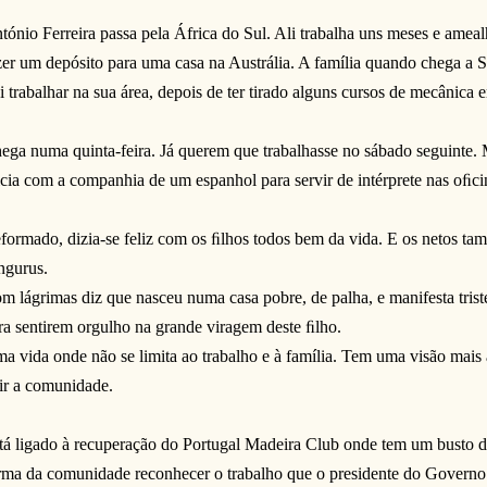
tónio Ferreira passa pela África do Sul. Ali trabalha uns meses e amea
zer um depósito para uma casa na Austrália. A família quando chega a S
i trabalhar na sua área, depois de ter tirado alguns cursos de mecânica 
ega numa quinta-feira. Já querem que trabalhasse no sábado seguinte.
icia com a companhia de um espanhol para servir de intérprete nas oﬁc
formado, dizia-se feliz com os ﬁlhos todos bem da vida. E os netos ta
ngurus.
m lágrimas diz que nasceu numa casa pobre, de palha, e manifesta trist
ra sentirem orgulho na grande viragem deste ﬁlho.
a vida onde não se limita ao trabalho e à família. Tem uma visão mais
ir a comunidade.
tá ligado à recuperação do Portugal Madeira Club onde tem um busto d
rma da comunidade reconhecer o trabalho que o presidente do Governo 