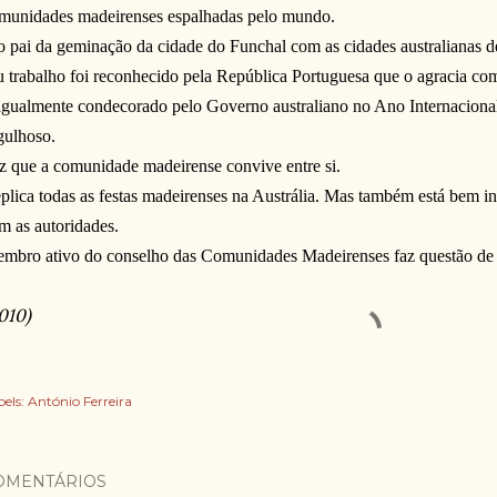
munidades madeirenses espalhadas pelo mundo.
o pai da geminação da cidade do Funchal com as cidades australianas de
u trabalho foi reconhecido pela República Portuguesa que o agracia 
igualmente condecorado pelo Governo australiano no Ano Internacional
gulhoso.
z que a comunidade madeirense convive entre si.
plica todas as festas madeirenses na Austrália. Mas também está bem i
m as autoridades.
mbro ativo do conselho das Comunidades Madeirenses faz questão de vi
010)
els:
António Ferreira
OMENTÁRIOS