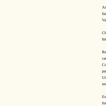
An
fa
Va
Ch
In
Re
ca
Co
pa
Um
un
Es
fo