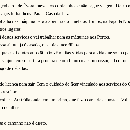
genheiro, de Évora, mexeu os cordelinhos e não segue viagem. Deixa os
rviços hidráulicos. Para a Casa da Luz.
abalha nas máquina para a abertura do túnel dos Tornos, na Fajã da No
tros lugares.
i destes serviços e vai trabalhar para as máquinas nos Portos.
ssa altura, já é casado, e pai de cinco ﬁlhos.
queles distantes anos 60 não vê muitas saídas para a vida que sonha para 
nsa que tem se partir à procura de um futuro mais promissor, tal como m
ngo de décadas.
de licença para sair. Tem o cuidado de ﬁcar vinculado aos serviços do
o resultar.
colhe a Austrália onde tem um primo, que faz a carta de chamada. Vai p
m os ﬁlhos.
s o caminho não é direto.