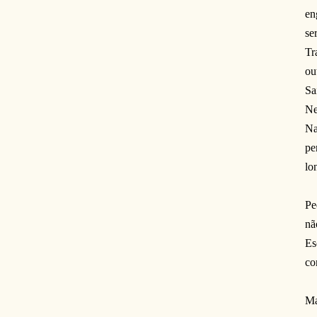
en
se
Tr
ou
Sa
Ne
Na
pe
lo
Pe
nã
Es
co
Ma