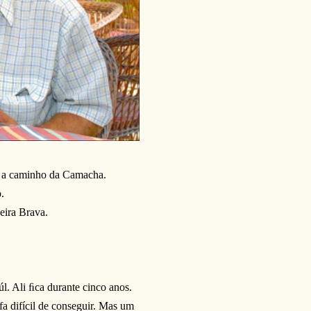
a, a caminho da Camacha.
.
eira Brava.
úl. Ali ﬁca durante cinco anos.
efa difícil de conseguir. Mas um