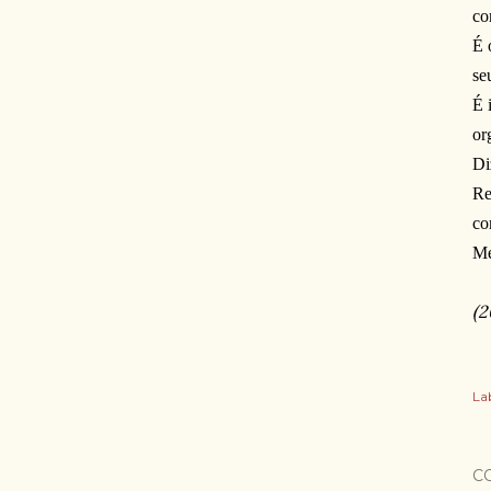
co
É 
se
É 
or
Di
Re
co
Me
(2
Lab
C