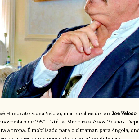
sé Honorato Viana Veloso, mais conhecido por
Joe Veloso
,
 novembro de 1950. Está na Madeira até aos 19 anos. Depoi
ra a tropa. É mobilizado para o ultramar, para Angola, on
eu para cheirar um pouco da pólvora", confidencia.