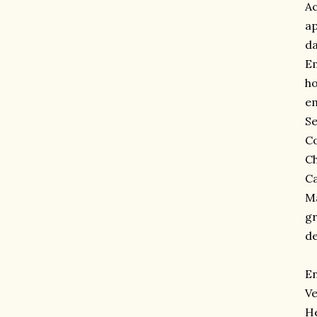
Ac
ap
da
Em
ho
em
Se
C
Ch
Ca
Ma
gr
de
En
Ve
He