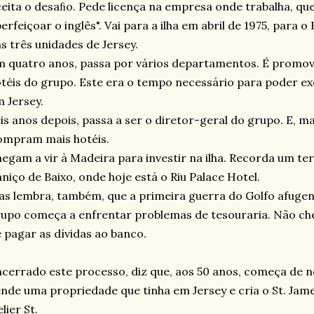
eita o desaﬁo. Pede licença na empresa onde trabalha, que
erfeiçoar o inglês". Vai para a ilha em abril de 1975, para
s três unidades de Jersey.
 quatro anos, passa por vários departamentos. É promovi
téis do grupo. Este era o tempo necessário para poder e
 Jersey.
is anos depois, passa a ser o diretor-geral do grupo. E, ma
ompram mais hotéis.
egam a vir à Madeira para investir na ilha. Recorda um ter
niço de Baixo, onde hoje está o Riu Palace Hotel.
s lembra, também, que a primeira guerra do Golfo afugent
upo começa a enfrentar problemas de tesouraria. Não cheg
 pagar as dívidas ao banco.
cerrado este processo, diz que, aos 50 anos, começa de n
nde uma propriedade que tinha em Jersey e cria o St. Jam
lier St.