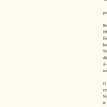
p
Re
19
De
ho
Te
dú
A 
so
O 
re
Na
ir