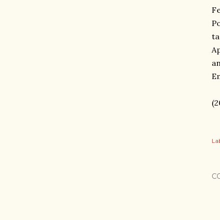
Fe
Po
ta
Ap
an
Em
(2
Lab
C