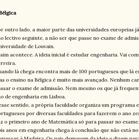
Bélgica
r outro lado, a maior parte das universidades europeias já
o lectivo seguinte, a não ser que passe no exame de admis
iversidade de Louvain.
sim acontece. A ideia inicial é estudar engenharia. Vai co
rreira.
ando lá chega encontra mais de 100 portugueses que lá e
s o ensino na Bélgica é muito mais avançado. Nenhum ca
ssar o exame de admissão. Nem mesmo os que já frequen
o de engenharia em Lisboa.
sse sentido, a própria faculdade organiza um programa e
rtugueses por diversas faculdades para fazerem o ano ze
z o primeiro ano de Matemática só para passar no exame.
is anos em engenharia chega à conclusão que não está no
gressar à Madeira. Os pais demovem da ideia e dizem par