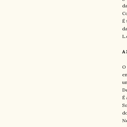
da
Co
É 
da
L.
A
O 
em
um
De
É 
So
do
Ne