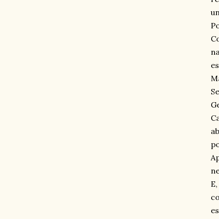
un
Po
Co
na
es
Ma
Se
Ge
Ca
ab
po
Ap
ne
E,
co
es