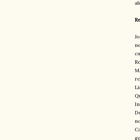
a
Re
Jo
ne
cu
Re
Ma
re
Li
Qu
In
De
no
Ca
ge