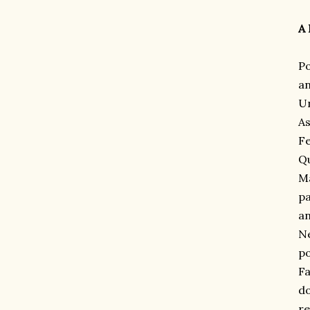
A 
Po
an
Un
As
Fe
Qu
Ma
pa
an
Ne
po
Fa
do
re