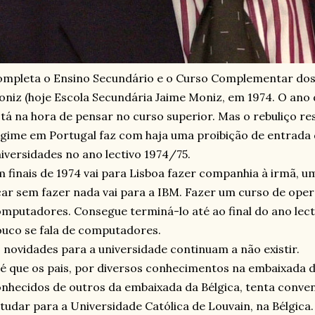
mpleta o Ensino Secundário e o Curso Complementar dos l
niz (hoje Escola Secundária Jaime Moniz, em 1974. O ano d
tá na hora de pensar no curso superior. Mas o rebuliço r
gime em Portugal faz com haja uma proibição de entrada 
iversidades no ano lectivo 1974/75.
 finais de 1974 vai para Lisboa fazer companhia à irmã, u
car sem fazer nada vai para a IBM. Fazer um curso de op
mputadores. Consegue terminá-lo até ao final do ano lect
uco se fala de computadores.
 novidades para a universidade continuam a não existir.
é que os pais, por diversos conhecimentos na embaixada d
nhecidos de outros da embaixada da Bélgica, tenta conven
tudar para a Universidade Católica de Louvain, na Bélgica.