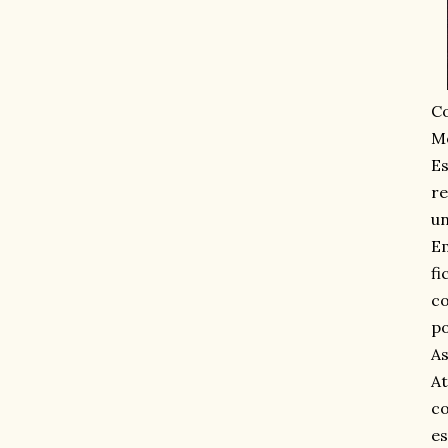
Co
Mo
Es
re
un
Em
fi
co
po
As
At
co
es